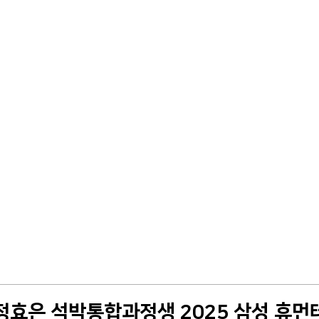
s] 정효은 석박통합과정생 2025 삼성 휴먼