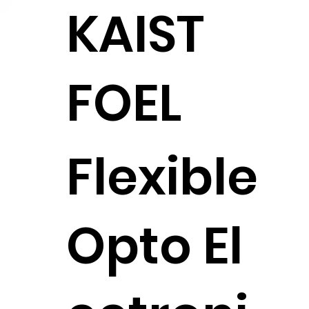
KAIST
FOEL
Flexible
Opto El