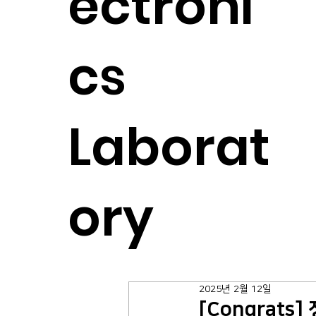
ectroni
cs
Laborat
ory
2025년 2월 12일
[Congrat