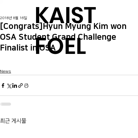
KAIST
2018년 8월 16일
[Congrats]Hyun Myung Kim won
FOEL
OSA Student Grand Challenge
Finalist in OSA
News
최근 게시물