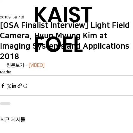
KAIST
2018년 8월 1일
[OSA Finalist Interview] Light Field
FOEL
Camera, Hyun Myung Kim at
Imaging Systems and Applications
2018
 원문보기 -
 [VIDEO]
Media
최근 게시물